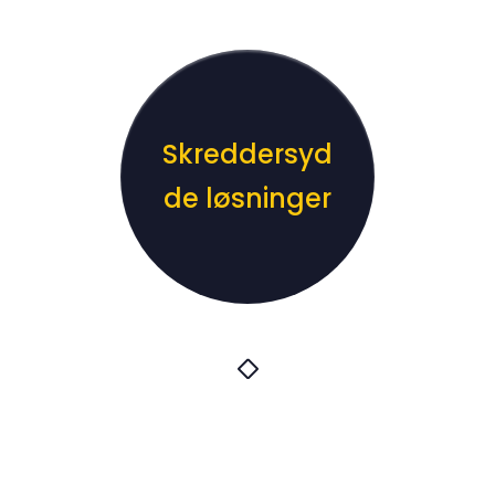
Skreddersyd
de løsninger