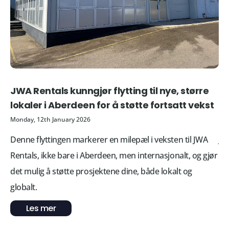
JWA Rentals kunngjør flytting til nye, større
JW
lokaler i Aberdeen for å støtte fortsatt vekst
lø
Monday, 12th January 2026
Mon
Denne flyttingen markerer en milepæl i veksten til JWA
JW
Rentals, ikke bare i Aberdeen, men internasjonalt, og gjør
la
det mulig å støtte prosjektene dine, både lokalt og
fa
globalt.
Les mer