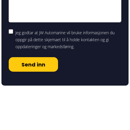
Jeg godtar at JW Automarine vil bruke informasjonen du
oppgir på dette skjemaet til å holde kontakten og gi
oppdateringer og markedsføring.