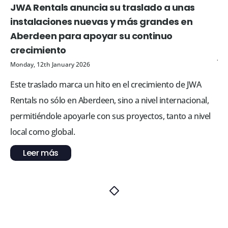
JWA Rentals anuncia su traslado a unas
JW
instalaciones nuevas y más grandes en
se
Aberdeen para apoyar su continuo
Mon
crecimiento
JW
Monday, 12th January 2026
eq
Este traslado marca un hito en el crecimiento de JWA
Re
Rentals no sólo en Aberdeen, sino a nivel internacional,
ac
permitiéndole apoyarle con sus proyectos, tanto a nivel
local como global.
Leer más