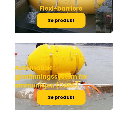
Flexi-barriere
Se produkt
Automatisk
gjenfinningssystem for
ammunisjon (OARS)
Se produkt