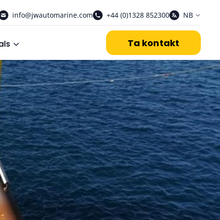
info@jwautomarine.com
+44 (0)1328 852300
NB
Ta kontakt
als