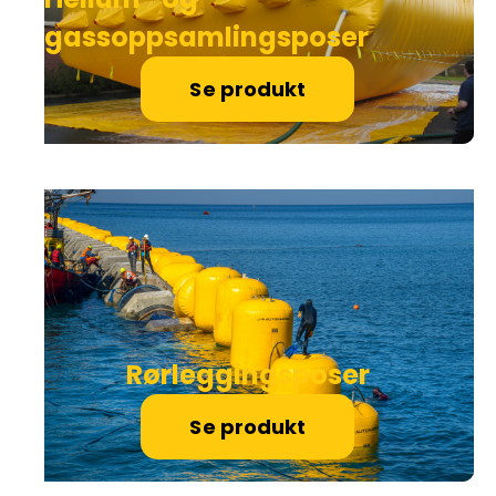
gassoppsamlingsposer
Se produkt
Rørleggingsposer
Se produkt