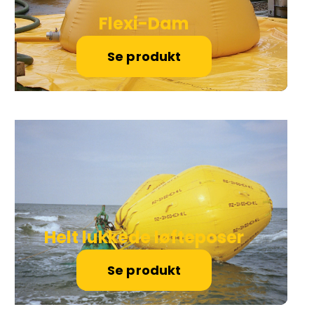
Flexi-Dam
Se produkt
Helt lukkede løfteposer
Se produkt