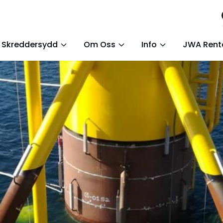
Skreddersydd
Om Oss
Info
JWA Rent