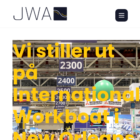
Vi stiller ut
på
Internationa
Workboat i
New Orleans