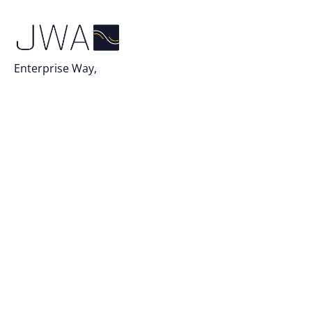
Enterprise Way,
Fakenham, Norfolk
NR21 8SN
info@jwautomarine.com
+44 (0)1328 852300
Liens rapides
Fiches techniques