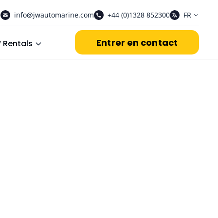
info@jwautomarine.com
+44 (0)1328 852300
FR
Entrer en contact
 Rentals