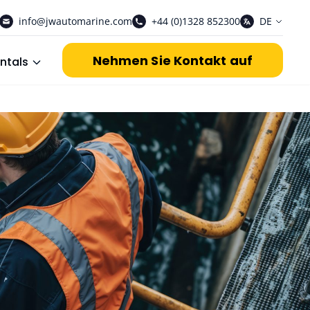
info@jwautomarine.com
+44 (0)1328 852300
DE
Nehmen Sie Kontakt auf
ntals