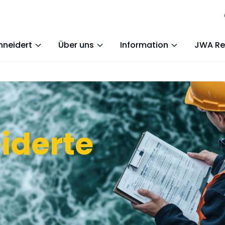
neidert
Über uns
Information
JWA Re
iderte