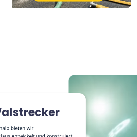
Walstrecker
shalb bieten wir
aus entwickelt und konstruiert