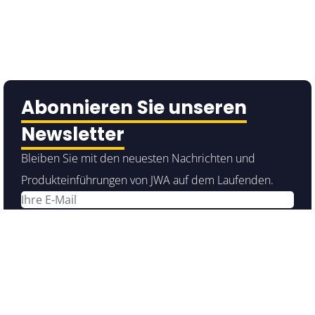
Abonnieren Sie unseren
Newsletter
Bleiben Sie mit den neuesten Nachrichten und
Produkteinführungen von JWA auf dem Laufenden.
Ich bin damit einverstanden, dass JW Automarine die
Informationen, die Sie in diesem Formular angeben,
verwendet, um mit Ihnen in Kontakt zu bleiben und Ihnen
Updates und Marketinginformationen zukommen zu
lassen.