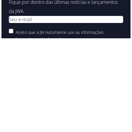
Fique por dentro das últimas notícias e lançamentos
da JWA.
Aceito que a JW Automarine use as informações
fornecidas neste formulário para manter contato e
fornecer atualizações e marketing.
Enterprise Way,